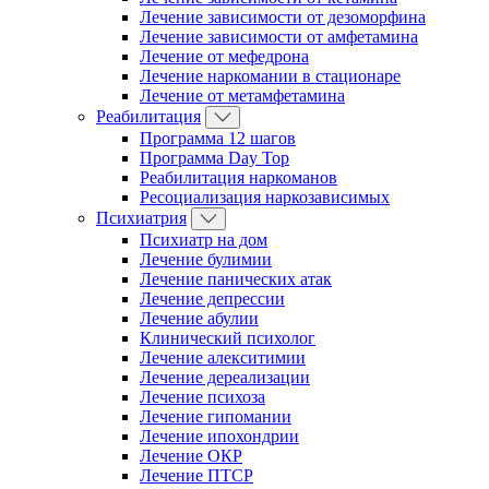
Лечение зависимости от дезоморфина
Лечение зависимости от амфетамина
Лечение от мефедрона
Лечение наркомании в стационаре
Лечение от метамфетамина
Реабилитация
Программа 12 шагов
Программа Day Top
Реабилитация наркоманов
Ресоциализация наркозависимых
Психиатрия
Психиатр на дом
Лечение булимии
Лечение панических атак
Лечение депрессии
Лечение абулии
Клинический психолог
Лечение алекситимии
Лечение дереализации
Лечение психоза
Лечение гипомании
Лечение ипохондрии
Лечение ОКР
Лечение ПТСР