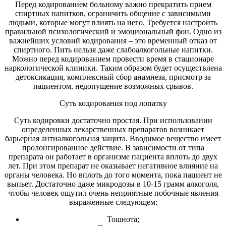
Перед кодированием больному важно прекратить прием
спиртных напитков, ограничить общение с зависимыми
людьми, которые могут влиять на него. Требуется настроить
правильной психологический и эмоциональный фон. Одно из
важнейших условий кодирования – это временный отказ от
спиртного. Пить нельзя даже слабоалкогольные напитки.
Можно перед кодированием провести время в стационаре
наркологической клиники. Таким образом будет осуществлена
детоксикация, комплексный сбор анамнеза, присмотр за
пациентом, недопущение возможных срывов.
Суть кодирования под лопатку
Суть кодировки достаточно простая. При использовании
определенных лекарственных препаратов возникает
барьерная антиалкогольная защита. Вводимое вещество имеет
пролонгированное действие. В зависимости от типа
препарата он работает в организме пациента вплоть до двух
лет. При этом препарат не оказывает негативное влияние на
органы человека. Но вплоть до того момента, пока пациент не
выпьет. Достаточно даже микродозы в 10-15 грамм алкоголя,
чтобы человек ощутил очень неприятные побочные явления
выраженные следующем:
Тошнота;