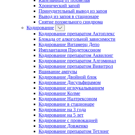
Капельница от похмелья
Хронический запой
Принудительный вывод из запоя
Вывод из запоя в стационаре
Снятие похмельного синдрома
Кодирование
Кодирование препаратом Актоплекс
Блокада от алкогольной зависимости
Кодирование Витамерц Депо
Имплантация Продетоксоном
Кодирование препаратом Аквилонг
Кодирование препаратом Алгоминал
Кодирование препаратом Вивитрол
Вшивание ампулы
Кодирование Двойной блок
Кодирование Дисульфирамом
Кодирование иглоукалыванием
Кодирование Колме
Кодирование Налтрексоном
Кодирование в стационаре
Кодирование на 3 года
Кодирование на 5 лет
Кодирование с провокацией
Кодирование Довженко
Кодирование препаратом Тетлонг