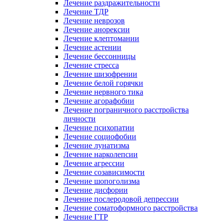
Лечение раздражительности
Лечение ТДР
Лечение неврозов
Лечение анорексии
Лечение клептомании
Лечение астении
Лечение бессонницы
Лечение стресса
Лечение шизофрении
Лечение белой горячки
Лечение нервного тика
Лечение агорафобии
Лечение пограничного расстройства
личности
Лечение психопатии
Лечение социофобии
Лечение лунатизма
Лечение нарколепсии
Лечение агрессии
Лечение созависимости
Лечение шопоголизма
Лечение дисфории
Лечение послеродовой депрессии
Лечение соматоформного расстройства
Лечение ГТР