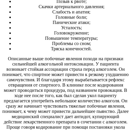
Позыв к рвоте;
Скачки артериального давления;
Слабость и апатия;
Головные боли;
Панические атаки;
Усталость;
Головокружение;
Повышение температуры;
Проблемы со сном;
Тряска конечностей.
Описанные выше побочные явления походи на признаки
сильнейшей алкогольной интоксикации. У пациента
возникает стойкая ассоциации страха перед алкоголем. Он
понимает, что спиртное может привести к резкому ухудшению
самочувствия. И благодаря этому вырабатывается рефлекс
отвращения от спиртного. В клинике после кодирования
может проводиться процедура, под названием провокация. В
ходе нее после того, как был сделан укол пациенту
предлагается употребить небольшое количество алкоголя. Он
сразу же начинает чувствовать тяжелые побочные явления,
понимает, к чему может привести дальнейшее пьянство. Далее
медицинский специалист дает антидот, купирующий
действие лекарственного препарата в сочетании с алкоголем.
Проще говоря кодирование при помощи постановки укола