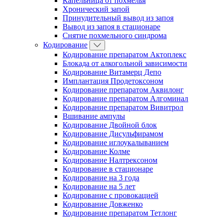
Капельница от похмелья
Хронический запой
Принудительный вывод из запоя
Вывод из запоя в стационаре
Снятие похмельного синдрома
Кодирование
Кодирование препаратом Актоплекс
Блокада от алкогольной зависимости
Кодирование Витамерц Депо
Имплантация Продетоксоном
Кодирование препаратом Аквилонг
Кодирование препаратом Алгоминал
Кодирование препаратом Вивитрол
Вшивание ампулы
Кодирование Двойной блок
Кодирование Дисульфирамом
Кодирование иглоукалыванием
Кодирование Колме
Кодирование Налтрексоном
Кодирование в стационаре
Кодирование на 3 года
Кодирование на 5 лет
Кодирование с провокацией
Кодирование Довженко
Кодирование препаратом Тетлонг