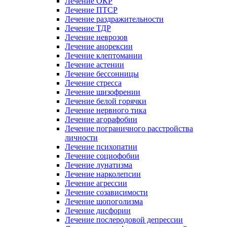
Лечение ОКР
Лечение ПТСР
Лечение раздражительности
Лечение ТДР
Лечение неврозов
Лечение анорексии
Лечение клептомании
Лечение астении
Лечение бессонницы
Лечение стресса
Лечение шизофрении
Лечение белой горячки
Лечение нервного тика
Лечение агорафобии
Лечение пограничного расстройства
личности
Лечение психопатии
Лечение социофобии
Лечение лунатизма
Лечение нарколепсии
Лечение агрессии
Лечение созависимости
Лечение шопоголизма
Лечение дисфории
Лечение послеродовой депрессии