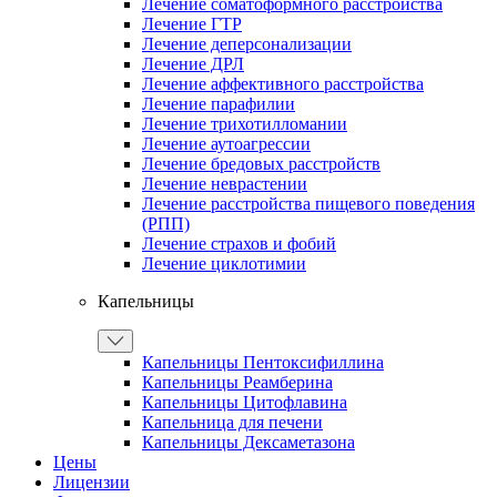
Лечение соматоформного расстройства
Лечение ГТР
Лечение деперсонализации
Лечение ДРЛ
Лечение аффективного расстройства
Лечение парафилии
Лечение трихотилломании
Лечение аутоагрессии
Лечение бредовых расстройств
Лечение неврастении
Лечение расстройства пищевого поведения
(РПП)
Лечение страхов и фобий
Лечение циклотимии
Капельницы
Капельницы Пентоксифиллина
Капельницы Реамберина
Капельницы Цитофлавина
Капельница для печени
Капельницы Дексаметазона
Цены
Лицензии