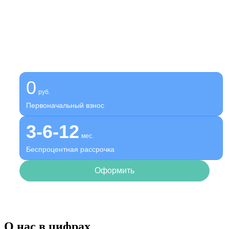
Получите помощь сейчас,
платите потом
Оформите беспроцентную рассрочку на услуги нашей
клиники
0
руб.
Первоначальный взнос
3-6-12
мес.
Беспроцентная рассрочка
Оформить
О нас в цифрах