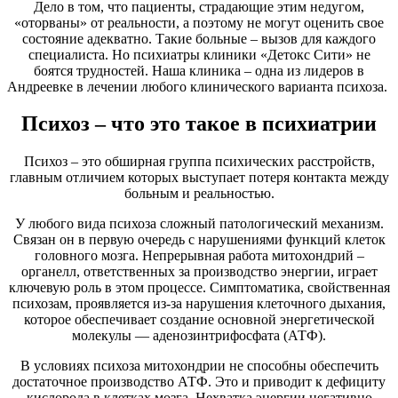
Дело в том, что пациенты, страдающие этим недугом,
«оторваны» от реальности, а поэтому не могут оценить свое
состояние адекватно. Такие больные – вызов для каждого
специалиста. Но психиатры клиники «Детокс Сити» не
боятся трудностей. Наша клиника – одна из лидеров в
Андреевке в лечении любого клинического варианта психоза.
Психоз – что это такое в психиатрии
Психоз – это обширная группа психических расстройств,
главным отличием которых выступает потеря контакта между
больным и реальностью.
У любого вида психоза сложный патологический механизм.
Связан он в первую очередь с нарушениями функций клеток
головного мозга. Непрерывная работа митохондрий –
органелл, ответственных за производство энергии, играет
ключевую роль в этом процессе. Симптоматика, свойственная
психозам, проявляется из-за нарушения клеточного дыхания,
которое обеспечивает создание основной энергетической
молекулы — аденозинтрифосфата (АТФ).
В условиях психоза митохондрии не способны обеспечить
достаточное производство АТФ. Это и приводит к дефициту
кислорода в клетках мозга. Нехватка энергии негативно