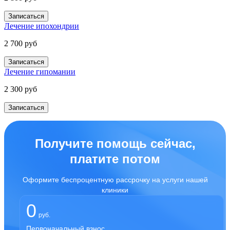
Записаться
Лечение ипохондрии
2 700 руб
Записаться
Лечение гипомании
2 300 руб
Записаться
Получите помощь сейчас,
платите потом
Оформите беспроцентную рассрочку на услуги нашей
клиники
0
руб.
Первоначальный взнос