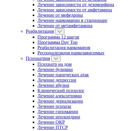
Лечение зависимости от дезоморфина
Лечение зависимости от амфетамина
Лечение от мефедрона
Лечение наркомании в стационаре
Лечение от метамфетамина
Реабилитация
Программа 12 шагов
Программа Day Top
Реабилитация наркоманов
Ресоциализация наркозависимых
Психиатрия
Психиатр на дом
Лечение булимии
Лечение панических атак
Лечение депрессии
Лечение абулии
Клинический психолог
Лечение алекситимии
Лечение дереализации
Лечение психоза
Лечение гипомании
Лечение ипохондрии
Лечение ОКР
Лечение ПТСР