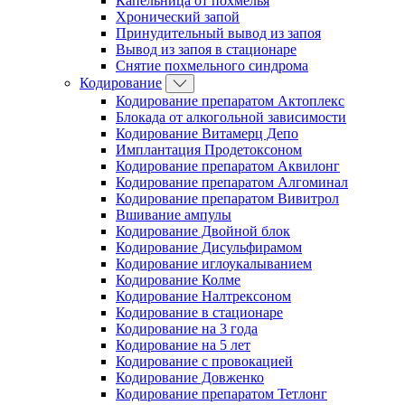
Капельница от похмелья
Хронический запой
Принудительный вывод из запоя
Вывод из запоя в стационаре
Снятие похмельного синдрома
Кодирование
Кодирование препаратом Актоплекс
Блокада от алкогольной зависимости
Кодирование Витамерц Депо
Имплантация Продетоксоном
Кодирование препаратом Аквилонг
Кодирование препаратом Алгоминал
Кодирование препаратом Вивитрол
Вшивание ампулы
Кодирование Двойной блок
Кодирование Дисульфирамом
Кодирование иглоукалыванием
Кодирование Колме
Кодирование Налтрексоном
Кодирование в стационаре
Кодирование на 3 года
Кодирование на 5 лет
Кодирование с провокацией
Кодирование Довженко
Кодирование препаратом Тетлонг