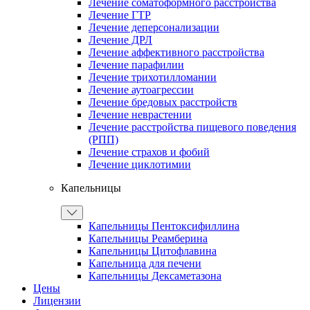
Лечение соматоформного расстройства
Лечение ГТР
Лечение деперсонализации
Лечение ДРЛ
Лечение аффективного расстройства
Лечение парафилии
Лечение трихотилломании
Лечение аутоагрессии
Лечение бредовых расстройств
Лечение неврастении
Лечение расстройства пищевого поведения
(РПП)
Лечение страхов и фобий
Лечение циклотимии
Капельницы
Капельницы Пентоксифиллина
Капельницы Реамберина
Капельницы Цитофлавина
Капельница для печени
Капельницы Дексаметазона
Цены
Лицензии